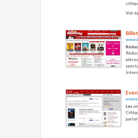
critiq
Voir é
Bill
www.b
Réduct
Réduc
pièce
spect
Intern
Evene
evene.
Les cr
Criti
parten