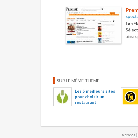
Prem
specta
La sé
Sélec
ainsi 
SUR LE MÊME THEME
Les 5 meilleurs sites
pour choisir un
restaurant
A propos
|