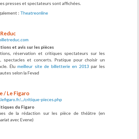
ues presses et spectateurs sont affichées.
galement :
Theatreonline
etReduc
illetreduc.com
ions et avis sur les pièces
tions, réservation et critiques spectateurs sur les
s, spectacles et concerts. Pratique pour choisir un
acle. Élu
meilleur site de billetterie en 2013
par les
autes selon la Fevad
 / Le Figaro
lefigaro.fr/.../critique-pieces.php
itiques du Figaro
ques de la rédaction sur les pièce de théâtre (en
ariat avec Evene)