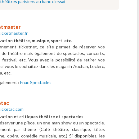
théâtres parisiens au banc d’essai
etmaster
icketmaster.fr
ation théâtre, musique, sport, etc.
nnement ticketnet, ce site permet de réserver vos
 de théâtre mais également de spectacles, concerts,
 festival, etc. Vous avez la possibilité de retirer vos
s si vous le souhaitez dans les magasin Auchan, Leclerc,
a, etc.
galement :
Fnac Spectacles
etac
icketac.com
vation et critiques théâtre et spectacles
éserver une pièce, un one-man show ou un spectacle.
ement par thème (Café théâtre, classique, têtes
che, opéra, comédie musicale, etc.) Si disponibles, les