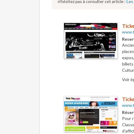
n’hésitez pas à consulter cet article :
Les 
Tick
www.t
Reserv
Ancie
places
expos,
billet
Cultur
Voir é
Tick
www.t
Réser
Pour r
Class
d’affi